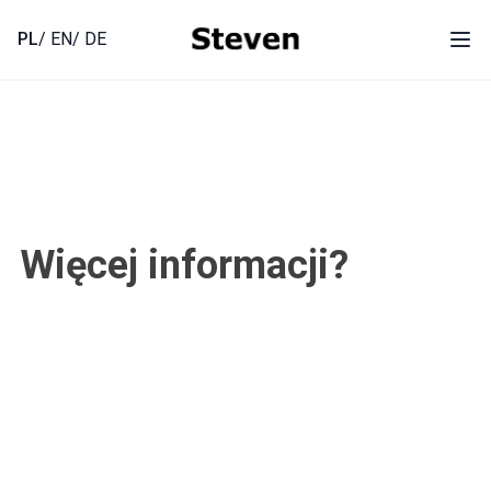
Skip
to
PL
/ EN
/ DE
Ope
content
Więcej informacji?